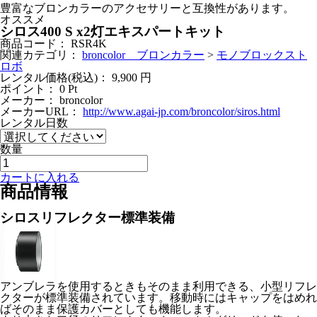
豊富なブロンカラーのアクセサリーと互換性があります。
オススメ
シロス400 S x2灯エキスパートキット
商品コード：
RSR4K
関連カテゴリ：
broncolor ブロンカラー
>
モノブロックスト
ロボ
レンタル価格(税込)：
9,900
円
ポイント：
0
Pt
メーカー：
broncolor
メーカーURL：
http://www.agai-jp.com/broncolor/siros.html
レンタル日数
数量
カートに入れる
商品情報
シロスリフレクター標準装備
アンブレラを使用するときもそのまま利用できる、小型リフレ
クターが標準装備されています。移動時にはキャップをはめれ
ばそのまま保護カバーとしても機能します。