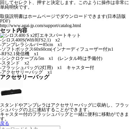
回してセレクト、押すと決定します。このように操作は非常に
単純明快です。
取扱説明書はホームページでダウンロードできます(日本語版
PDF)
http://www.agai-jp.com/support/catalog.html
セット内容
-シロス400S(Wifi/RFS2.1) x2
-アンブレラシルバー85cm x1
-ソフトボックス60x60cm(インナーディフューザー付)x1
-RFS2.1発信機 x1
-シンクロケーブル5m x1 (レンタル時は予備付)
-スタンド x2
-フラッシュバッグ(2灯用) x1 キャスター付
-アクセサリーバッグ x1
アクセサリーバッグ
スタンドやアンブレラはアクセサリーバッグに収納し、フラッ
シュバッグの上に連結することができます。
キャスター付のフラッシュバッグと一緒に便利に移動ができま
す。
戻る