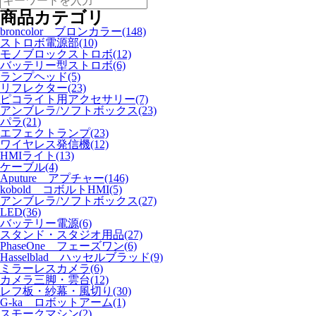
商品カテゴリ
broncolor ブロンカラー(148)
ストロボ電源部(10)
モノブロックストロボ(12)
バッテリー型ストロボ(6)
ランプヘッド(5)
リフレクター(23)
ピコライト用アクセサリー(7)
アンブレラ/ソフトボックス(23)
パラ(21)
エフェクトランプ(23)
ワイヤレス発信機(12)
HMIライト(13)
ケーブル(4)
Aputure アプチャー(146)
kobold コボルトHMI(5)
アンブレラ/ソフトボックス(27)
LED(36)
バッテリー電源(6)
スタンド・スタジオ用品(27)
PhaseOne フェーズワン(6)
Hasselblad ハッセルブラッド(9)
ミラーレスカメラ(6)
カメラ三脚・雲台(12)
レフ板・紗幕・風切り(30)
G-ka ロボットアーム(1)
スモークマシン(2)