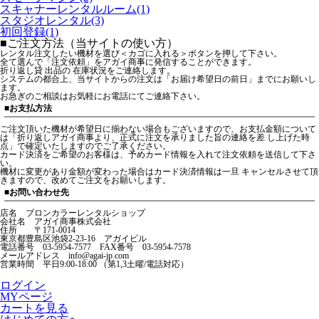
スキャナーレンタルルーム(1)
スタジオレンタル(3)
初回登録(1)
■ご注文方法（当サイトの使い方）
レンタル注文したい機材を選び＜カゴに入れる＞ボタンを押して下さい。
全て選んで「注文依頼」をアガイ商事に発信することができます。
折り返し貸 出品の 在庫状況をご連絡します。
システムの都合上、当サイトからの注文は「お届け希望日の前日」までにお願いし
ます。
お急ぎのご相談はお気軽にお電話にてご連絡下さい。
■お支払方法
ご注文頂いた機材が希望日に揃わない場合もございますので、お支払金額について
は「折り返しアガイ商事より、正式に注文を承りました旨の連絡を差 し上げた時
点」で確定いたしますのでご了承ください。
カード決済をご希望のお客様は、予めカード情報を入れて注文依頼を送信して下さ
い。
機材に変更があり金額が変わった場合はカード決済情報は一旦 キャンセルさせて頂
きますので、改めてご注文をお願いします。
■お問い合わせ先
店名 ブロンカラーレンタルショップ
会社名 アガイ商事株式会社
住所 〒171-0014
東京都豊島区池袋2-23-16 アガイビル
電話番号 03-5954-7577 FAX番号 03-5954-7578
メールアドレス info@agai-jp.com
営業時間 平日9:00-18:00 （第1,3土曜/電話対応）
ログイン
MYページ
カートを見る