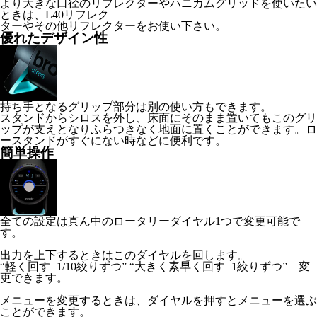
より大きな口径のリフレクターやハニカムグリッドを使いたい
ときは、L40リフレク
ターやその他リフレクターをお使い下さい。
優れたデザイン性
持ち手となるグリップ部分は別の使い方もできます。
スタンドからシロスを外し、床面にそのまま置いてもこのグリ
ップが支えとなりふらつきなく地面に置くことができます。ロ
ースタンドがすぐにない時などに便利です。
簡単操作
全ての設定は真ん中のロータリーダイヤル1つで変更可能で
す。
出力を上下するときはこのダイヤルを回します。
“軽く回す=1/10絞りずつ” “大きく素早く回す=1絞りずつ” 変
更できます。
メニューを変更するときは、ダイヤルを押すとメニューを選ぶ
ことができます。