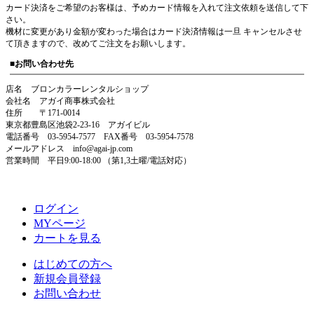
カード決済をご希望のお客様は、予めカード情報を入れて注文依頼を送信して下
さい。
機材に変更があり金額が変わった場合はカード決済情報は一旦 キャンセルさせ
て頂きますので、改めてご注文をお願いします。
■お問い合わせ先
店名 ブロンカラーレンタルショップ
会社名 アガイ商事株式会社
住所 〒171-0014
東京都豊島区池袋2-23-16 アガイビル
電話番号 03-5954-7577 FAX番号 03-5954-7578
メールアドレス info@agai-jp.com
営業時間 平日9:00-18:00 （第1,3土曜/電話対応）
ログイン
MYページ
カートを見る
はじめての方へ
新規会員登録
お問い合わせ