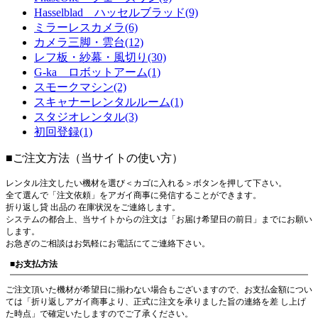
Hasselblad ハッセルブラッド(9)
ミラーレスカメラ(6)
カメラ三脚・雲台(12)
レフ板・紗幕・風切り(30)
G-ka ロボットアーム(1)
スモークマシン(2)
スキャナーレンタルルーム(1)
スタジオレンタル(3)
初回登録(1)
■ご注文方法（当サイトの使い方）
レンタル注文したい機材を選び＜カゴに入れる＞ボタンを押して下さい。
全て選んで「注文依頼」をアガイ商事に発信することができます。
折り返し貸 出品の 在庫状況をご連絡します。
システムの都合上、当サイトからの注文は「お届け希望日の前日」までにお願い
します。
お急ぎのご相談はお気軽にお電話にてご連絡下さい。
■お支払方法
ご注文頂いた機材が希望日に揃わない場合もございますので、お支払金額につい
ては「折り返しアガイ商事より、正式に注文を承りました旨の連絡を差 し上げ
た時点」で確定いたしますのでご了承ください。