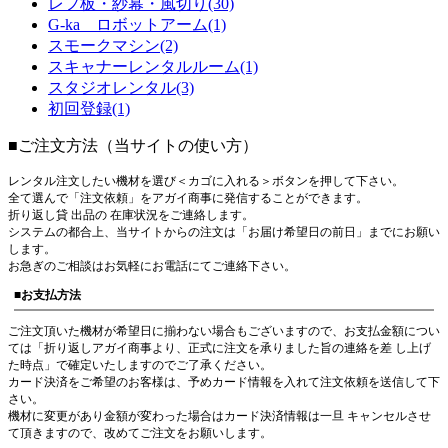
レフ板・紗幕・風切り(30)
G-ka ロボットアーム(1)
スモークマシン(2)
スキャナーレンタルルーム(1)
スタジオレンタル(3)
初回登録(1)
■ご注文方法（当サイトの使い方）
レンタル注文したい機材を選び＜カゴに入れる＞ボタンを押して下さい。
全て選んで「注文依頼」をアガイ商事に発信することができます。
折り返し貸 出品の 在庫状況をご連絡します。
システムの都合上、当サイトからの注文は「お届け希望日の前日」までにお願い
します。
お急ぎのご相談はお気軽にお電話にてご連絡下さい。
■お支払方法
ご注文頂いた機材が希望日に揃わない場合もございますので、お支払金額につい
ては「折り返しアガイ商事より、正式に注文を承りました旨の連絡を差 し上げ
た時点」で確定いたしますのでご了承ください。
カード決済をご希望のお客様は、予めカード情報を入れて注文依頼を送信して下
さい。
機材に変更があり金額が変わった場合はカード決済情報は一旦 キャンセルさせ
て頂きますので、改めてご注文をお願いします。