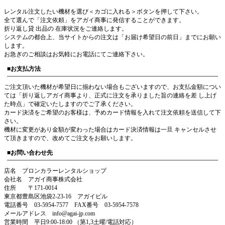
レンタル注文したい機材を選び＜カゴに入れる＞ボタンを押して下さい。
全て選んで「注文依頼」をアガイ商事に発信することができます。
折り返し貸 出品の 在庫状況をご連絡します。
システムの都合上、当サイトからの注文は「お届け希望日の前日」までにお願い
します。
お急ぎのご相談はお気軽にお電話にてご連絡下さい。
■お支払方法
ご注文頂いた機材が希望日に揃わない場合もございますので、お支払金額につい
ては「折り返しアガイ商事より、正式に注文を承りました旨の連絡を差 し上げ
た時点」で確定いたしますのでご了承ください。
カード決済をご希望のお客様は、予めカード情報を入れて注文依頼を送信して下
さい。
機材に変更があり金額が変わった場合はカード決済情報は一旦 キャンセルさせ
て頂きますので、改めてご注文をお願いします。
■お問い合わせ先
店名 ブロンカラーレンタルショップ
会社名 アガイ商事株式会社
住所 〒171-0014
東京都豊島区池袋2-23-16 アガイビル
電話番号 03-5954-7577 FAX番号 03-5954-7578
メールアドレス info@agai-jp.com
営業時間 平日9:00-18:00 （第1,3土曜/電話対応）