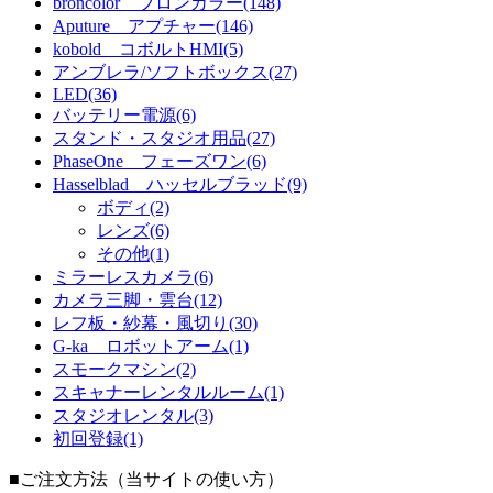
broncolor ブロンカラー(148)
Aputure アプチャー(146)
kobold コボルトHMI(5)
アンブレラ/ソフトボックス(27)
LED(36)
バッテリー電源(6)
スタンド・スタジオ用品(27)
PhaseOne フェーズワン(6)
Hasselblad ハッセルブラッド(9)
ボディ(2)
レンズ(6)
その他(1)
ミラーレスカメラ(6)
カメラ三脚・雲台(12)
レフ板・紗幕・風切り(30)
G-ka ロボットアーム(1)
スモークマシン(2)
スキャナーレンタルルーム(1)
スタジオレンタル(3)
初回登録(1)
■ご注文方法（当サイトの使い方）