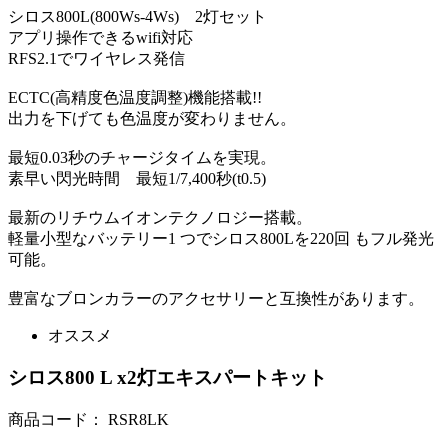
シロス800L(800Ws-4Ws) 2灯セット
アプリ操作できるwifi対応
RFS2.1でワイヤレス発信
ECTC(高精度色温度調整)機能搭載!!
出力を下げても色温度が変わりません。
最短0.03秒のチャージタイムを実現。
素早い閃光時間 最短1/7,400秒(t0.5)
最新のリチウムイオンテクノロジー搭載。
軽量小型なバッテリー1 つでシロス800Lを220回 もフル発光
可能。
豊富なブロンカラーのアクセサリーと互換性があります。
オススメ
シロス800 L x2灯エキスパートキット
商品コード：
RSR8LK