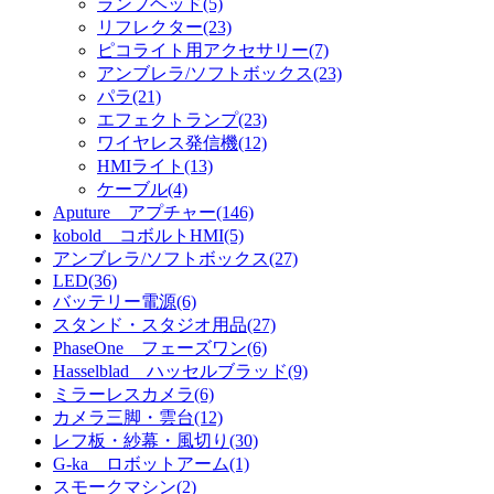
ランプヘッド(5)
リフレクター(23)
ピコライト用アクセサリー(7)
アンブレラ/ソフトボックス(23)
パラ(21)
エフェクトランプ(23)
ワイヤレス発信機(12)
HMIライト(13)
ケーブル(4)
Aputure アプチャー(146)
kobold コボルトHMI(5)
アンブレラ/ソフトボックス(27)
LED(36)
バッテリー電源(6)
スタンド・スタジオ用品(27)
PhaseOne フェーズワン(6)
Hasselblad ハッセルブラッド(9)
ミラーレスカメラ(6)
カメラ三脚・雲台(12)
レフ板・紗幕・風切り(30)
G-ka ロボットアーム(1)
スモークマシン(2)