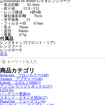
・焦点距離 82.3mm
・絞り値 f/2.8 - f/32
・レンズ構成 6群6枚
・最短撮影距離 70cm
・水平画角 33
・フィルター径 67mm
・長さ 70mm
・直径 84mm
・重量 475g
付属品
レンズキャップ(フロント・リア)
レンズフード
レンズポーチ
戻る
商品カテゴリ
broncolor ブロンカラー(148)
Aputure アプチャー(146)
kobold コボルトHMI(5)
アンブレラ/ソフトボックス(27)
LED(36)
バッテリー電源(6)
スタンド・スタジオ用品(27)
PhaseOne フェーズワン(6)