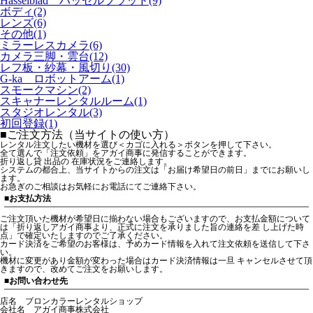
Hasselblad ハッセルブラッド(9)
ボディ(2)
レンズ(6)
その他(1)
ミラーレスカメラ(6)
カメラ三脚・雲台(12)
レフ板・紗幕・風切り(30)
G-ka ロボットアーム(1)
スモークマシン(2)
スキャナーレンタルルーム(1)
スタジオレンタル(3)
初回登録(1)
■ご注文方法（当サイトの使い方）
レンタル注文したい機材を選び＜カゴに入れる＞ボタンを押して下さい。
全て選んで「注文依頼」をアガイ商事に発信することができます。
折り返し貸 出品の 在庫状況をご連絡します。
システムの都合上、当サイトからの注文は「お届け希望日の前日」までにお願いし
ます。
お急ぎのご相談はお気軽にお電話にてご連絡下さい。
■お支払方法
ご注文頂いた機材が希望日に揃わない場合もございますので、お支払金額について
は「折り返しアガイ商事より、正式に注文を承りました旨の連絡を差 し上げた時
点」で確定いたしますのでご了承ください。
カード決済をご希望のお客様は、予めカード情報を入れて注文依頼を送信して下さ
い。
機材に変更があり金額が変わった場合はカード決済情報は一旦 キャンセルさせて頂
きますので、改めてご注文をお願いします。
■お問い合わせ先
店名 ブロンカラーレンタルショップ
会社名 アガイ商事株式会社