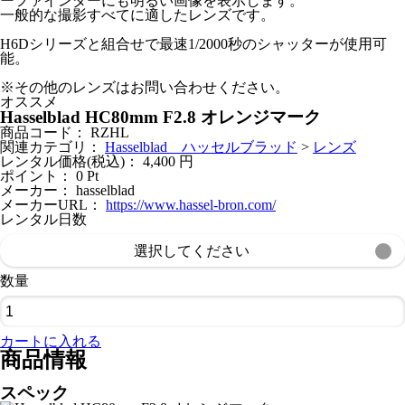
ーファインダーにも明るい画像を表示します。
一般的な撮影すべてに適したレンズです。
H6Dシリーズと組合せで最速1/2000秒のシャッターが使用可
能。
※その他のレンズはお問い合わせください。
オススメ
Hasselblad HC80mm F2.8 オレンジマーク
商品コード：
RZHL
関連カテゴリ：
Hasselblad ハッセルブラッド
>
レンズ
レンタル価格(税込)：
4,400
円
ポイント：
0
Pt
メーカー：
hasselblad
メーカーURL：
https://www.hassel-bron.com/
レンタル日数
選択してください
数量
カートに入れる
商品情報
スペック